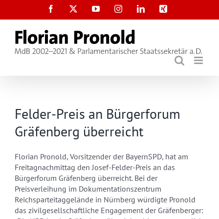
Zum
Facebook
X
YouTube
Instagram
LinkedIn
Xing
Inhalt
springen
Felder-Preis an Bürgerforum
Gräfenberg überreicht
Florian Pronold, Vorsitzender der BayernSPD, hat am
Freitagnachmittag den Josef-Felder-Preis an das
Bürgerforum Gräfenberg überreicht. Bei der
Preisverleihung im Dokumentationszentrum
Reichsparteitaggelände in Nürnberg würdigte Pronold
das zivilgesellschaftliche Engagement der Gräfenberger: