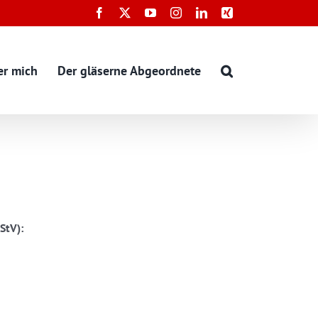
Facebook
X
YouTube
Instagram
LinkedIn
Xing
er mich
Der gläserne Abgeordnete
StV):