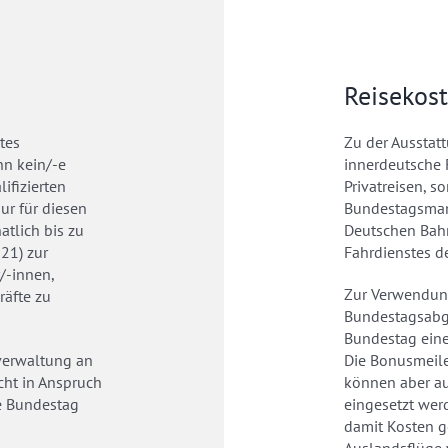
Reisekos
tes
Zu der Ausstat
n kein/-e
innerdeutsche F
ifizierten
Privatreisen, s
ur für diesen
Bundestagsmand
tlich bis zu
Deutschen Bah
21) zur
Fahrdienstes d
/-innen,
Zur Verwendun
räfte zu
Bundestagsabge
Bundestag eine
verwaltung an
Die Bonusmeile
cht in Anspruch
können aber au
e Bundestag
eingesetzt werd
damit Kosten g