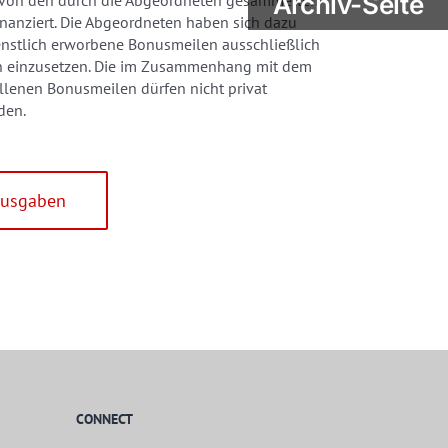
Archiv-Seite
 von den durch die Abgeordneten gesammelten
nanziert. Die Abgeordneten haben sich dazu
dienstlich erworbene Bonusmeilen ausschließlich
en einzusetzen. Die im Zusammenhang mit dem
lenen Bonusmeilen dürfen nicht privat
den.
Ausgaben
CONNECT