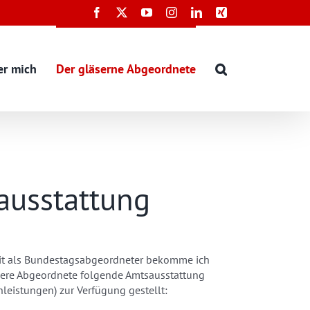
Facebook
X
YouTube
Instagram
LinkedIn
Xing
er mich
Der gläserne Abgeordnete
ausstattung
it als Bundestagsabgeordneter bekomme ich
dere Abgeordnete folgende Amtsausstattung
leistungen) zur Verfügung gestellt: