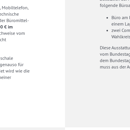
folgende Büroa
, Mobiltelefon,
technische
Büro am 
er Büromittel-
einem La
0 € im
zwei Comp
achweise vom
Wahlkrei
cht
Diese Ausstattu
vom Bundestag
schale
dem Bundestag
 genauso für
muss aus der 
t wird wie die
meiner