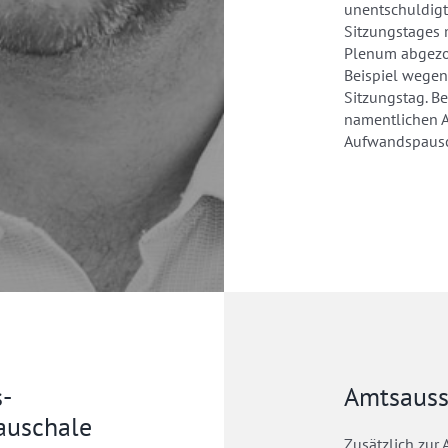
unentschuldig
Sitzungstages 
Plenum abgezo
Beispiel wegen
Sitzungstag. B
namentlichen 
Aufwandspausc
-
Amtsauss
Pauschale
Zusätzlich zur