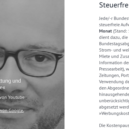
Steuerfr
Jede/-r Bundes
steuerfreie Au
Monat
(Stand: 
dient dazu, die
Bundestagsabge
Strom- und wei
Miete und Zusa
Information der
Pressearbeit), 
Zeitungen, Port
ttung und
Verwendung de
le«
den Abgeordnet
hinausgehende
 von Youtube
unberücksichti
abgesetzt werd
 von Google.
»Werbungskoste
Die Kostenpaus