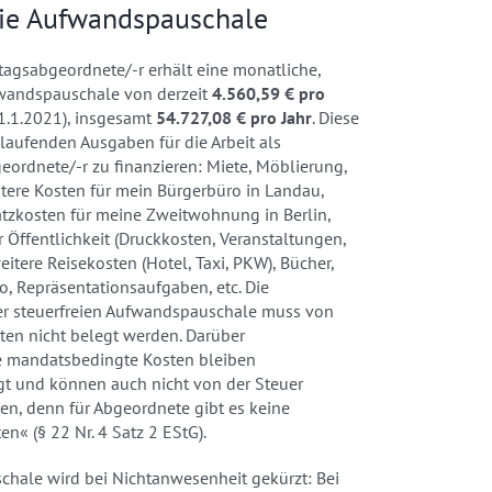
eie Aufwandspauschale
tagsabgeordnete/-r erhält eine monatliche,
fwandspauschale von derzeit
4.560,59 € pro
1.1.2021), insgesamt
54.727,08 € pro Jahr
. Diese
 laufenden Ausgaben für die Arbeit als
ordnete/-r zu finanzieren: Miete, Möblierung,
tere Kosten für mein Bürgerbüro in Landau,
tzkosten für meine Zweitwohnung in Berlin,
 Öffentlichkeit (Druckkosten, Veranstaltungen,
weitere Reisekosten (Hotel, Taxi, PKW), Bücher,
o, Repräsentationsaufgaben, etc. Die
r steuerfreien Aufwandspauschale muss von
en nicht belegt werden. Darüber
 mandatsbedingte Kosten bleiben
gt und können auch nicht von der Steuer
en, denn für Abgeordnete gibt es keine
n« (§ 22 Nr. 4 Satz 2 EStG).
chale wird bei Nichtanwesenheit gekürzt: Bei