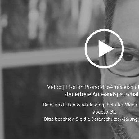
Video | Florian Pronold: »Amtsaussta
steuerfreie Aufwandspauscha
Beim Anklicken wird ein eingebettetes Video
abgespielt.
Bitte beachten Sie die
Datenschutzerklärung