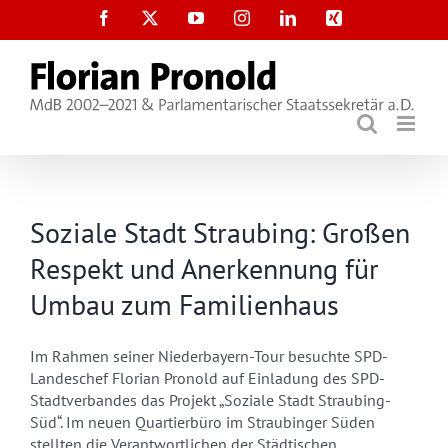
Zum
Facebook
X
YouTube
Instagram
LinkedIn
Xing
Inhalt
springen
Soziale Stadt Straubing: Großen
Respekt und Anerkennung für
Umbau zum Familienhaus
Im Rahmen seiner Niederbayern-Tour besuchte SPD-
Landeschef Florian Pronold auf Einladung des SPD-
Stadtverbandes das Projekt „Soziale Stadt Straubing-
Süd“. Im neuen Quartierbüro im Straubinger Süden
stellten die Verantwortlichen der Städtischen