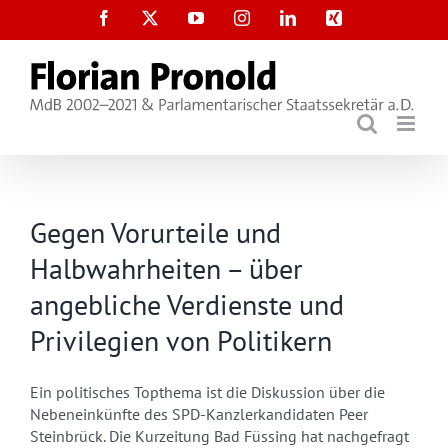
Zum
Facebook
X
YouTube
Instagram
LinkedIn
Xing
Inhalt
springen
Gegen Vorurteile und
Halbwahrheiten – über
angebliche Verdienste und
Privilegien von Politikern
Ein politisches Topthema ist die Diskussion über die
Nebeneinkünfte des SPD-Kanzlerkandidaten Peer
Steinbrück. Die Kurzeitung Bad Füssing hat nachgefragt