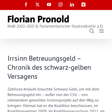
Zum
Facebook
X
YouTube
Instagram
LinkedIn
Xing
Inhalt
springen
Irrsinn Betreuungsgeld –
Chronik des schwarz-gelben
Versagens
Zahllose Anläufe brauchte Schwarz-Gelb, um mit dem
Betreuungsgeld ein – außer von der CSU – von
niemandem gewolltes Irrsinnsprojekt auf den Weg zu
bringen: Viermal hat es die Koalition beschlossen, im
Koalitionsvertrag 2009, im Koalitionsausschuss 2011, im