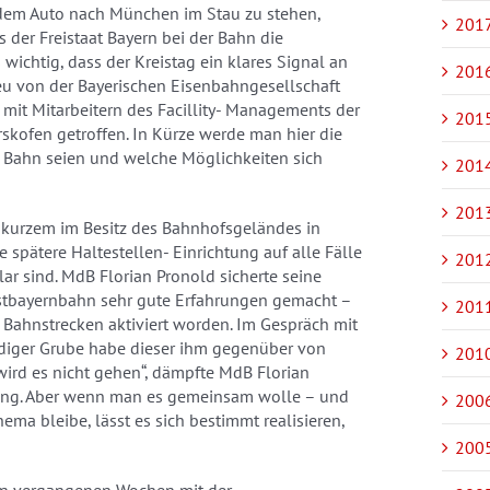
dem Auto nach München im Stau zu stehen,
2017
ss der Freistaat Bayern bei der Bahn die
ichtig, dass der Kreistag ein klares Signal an
2016
neu von der Bayerischen Eisenbahngesellschaft
 mit Mitarbeitern des Facillity- Managements der
2015
kofen getroffen. In Kürze werde man hier die
r Bahn seien und welche Möglichkeiten sich
2014
2013
 kurzem im Besitz des Bahnhofsgeländes in
 spätere Haltestellen- Einrichtung auf alle Fälle
2012
lar sind. MdB Florian Pronold sicherte seine
ostbayernbahn sehr gute Erfahrungen gemacht –
2011
 Bahnstrecken aktiviert worden. Im Gespräch mit
diger Grube habe dieser ihm gegenüber von
2010
wird es nicht gehen“, dämpfte MdB Florian
erung. Aber wenn man es gemeinsam wolle – und
2006
ma bleibe, lässt es sich bestimmt realisieren,
2005
den vergangenen Wochen mit der