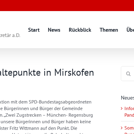
Start
News
Rückblick
Themen
Üb
altepunkte in Mirskofen
Suche
nach:
Neues
fraktion mit dem SPD-Bundestagsabgeordneten
die Bürgerinnen und Bürger der Gemeinde
Info
n. „Zwei Zugstrecken – München- Regensburg
Pan
 unsere Bürgerinnen und Bürger haben keine
Somm
ster Fritz Wittmann auf den Punkt. Die