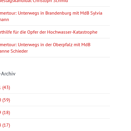
estagskandidat Christoph Schmid
ertour: Unterwegs in Brandenburg mit MdB Sylvia
mann
rthilfe für die Opfer der Hochwasser-Katastrophe
ertour: Unterwegs in der Oberpfalz mit MdB
anne Schieder
-Archiv
 (43)
 (59)
 (18)
 (17)