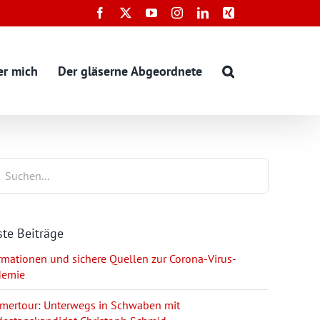
Facebook
X
YouTube
Instagram
LinkedIn
Xing
er mich
Der gläserne Abgeordnete
te Beiträge
rmationen und sichere Quellen zur Corona-Virus-
demie
ertour: Unterwegs in Schwaben mit