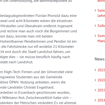
Bund
n um Unterstützung, die Bahnhaltepunkte zu
Somm
ndestagsabgeordneten Florian Pronold dazu eine
Leh
n zwei und acht Kilometer wären die einzelnen
Sofo
irskofen und Oberahrain entfernt. Ingesamt
und rechne man auch noch die Bürgerinnen und
Somm
nen dazu, könnte man mit beiden
Mari
 Hohenthanner Pendlerinnen und Pendler ist ein
 die Fahrtstrecke nur elf anstelle 21 Kilometer
t erst durch die Stadt Landshut fahren, um
igte dies – sie müsse beruflich häufig nach
News
tatt nach Landshut.
2021
n High-Tech-Firmen und der Universität viele
hungsweise Studenten aus der Gemeinde
2020
aktive ÖPNV- Nutzung anbieten, wenn die
ende Landrätin Christel Engelhard.
2019
altestellen in Essenbach geschlossen wurden,
z Wittmann fest. Zwischenzeitlich habe sich –
2018
tsdenken der Menschen verändert. Es sei allemal