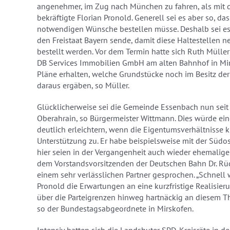
angenehmer, im Zug nach München zu fahren, als mit 
bekräftigte Florian Pronold. Generell sei es aber so, da
notwendigen Wünsche bestellen müsse. Deshalb sei es w
den Freistaat Bayern sende, damit diese Haltestellen 
bestellt werden. Vor dem Termin hatte sich Ruth Müller
DB Services Immobilien GmbH am alten Bahnhof in Mirs
Pläne erhalten, welche Grundstücke noch im Besitz de
daraus ergäben, so Müller.
Glücklicherweise sei die Gemeinde Essenbach nun seit
Oberahrain, so Bürgermeister Wittmann. Dies würde eine
deutlich erleichtern, wenn die Eigentumsverhältnisse k
Unterstützung zu. Er habe beispielsweise mit der Süd
hier seien in der Vergangenheit auch wieder ehemalige
dem Vorstandsvorsitzenden der Deutschen Bahn Dr. Rü
einem sehr verlässlichen Partner gesprochen. „Schnell 
Pronold die Erwartungen an eine kurzfristige Realisi
über die Parteigrenzen hinweg hartnäckig an diesem The
so der Bundestagsabgeordnete in Mirskofen.
Intensiv hatten sich die Landshuter SPD-Kreisräte in 