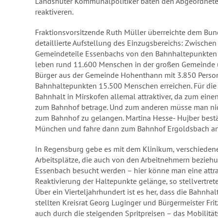
Landshuter Kommunalpolitiker baten den Abgeordnete
reaktiveren.
Fraktionsvorsitzende Ruth Müller überreichte dem Bu
detaillierte Aufstellung des Einzugsbereichs: Zwische
Gemeindeteile Essenbachs von den Bahnhaltepunkten M
leben rund 11.600 Menschen in der großen Gemeinde 
Bürger aus der Gemeinde Hohenthann mit 3.850 Perso
Bahnhaltepunkten 15.500 Menschen erreichen. Für die
Bahnhalt in Mirskofen allemal attraktiver, da zum einen
zum Bahnhof betrage. Und zum anderen müsse man nich
zum Bahnhof zu gelangen. Martina Hesse- Hujber bestät
München und fahre dann zum Bahnhof Ergoldsbach ans
In Regensburg gebe es mit dem Klinikum, verschiedene
Arbeitsplätze, die auch von den Arbeitnehmern bezie
Essenbach besucht werden – hier könne man eine attr
Reaktivierung der Haltepunkte gelänge, so stellvertret
Über ein Vierteljahrhundert ist es her, dass die Bahnh
stellten Kreisrat Georg Luginger und Bürgermeister Frit
auch durch die steigenden Spritpreisen – das Mobilitä