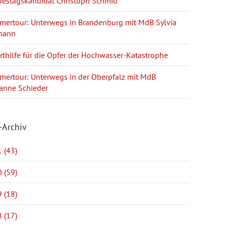
estagskandidat Christoph Schmid
ertour: Unterwegs in Brandenburg mit MdB Sylvia
mann
rthilfe für die Opfer der Hochwasser-Katastrophe
ertour: Unterwegs in der Oberpfalz mit MdB
anne Schieder
-Archiv
 (43)
 (59)
 (18)
 (17)