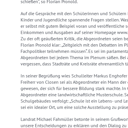
schießen“, so Florian Pronold.
Auf die Gespräche mit den Schülerinnen und Schülern i
Kinder und Jugendliche spannende Fragen stellen. Was
er selbst mit gutem Beispiel voran und veröffentliche s
Einkommen und Ausgaben auf seiner Homepage www.g
Zu der oft geäußerten Kritik, die Abgeordneten seien b
Florian Pronold klar: „Zeitgleich mit den Debatten im
Fachpolitiker teilnehmen müssen“. Es sei im parlamenta
Abgeordneten bei jedem Thema im Plenum säßen. Bei all 
vergessen, dass Stadträte und Kreisräte ehrenamtlich tä
In seiner Begrüßung wies Schulleiter Markus Enghofer
Freiherr von Closen sei als Abgeordneter ein Mann der e
gewesen, der sich für bessere Bildung stark machte. In 
Abgeordneter eine landwirtschaftliche Musterschule. S
Schulgebäudes verfolgt: „Schule ist ein Lebens- und Le
sei ein idealer Ort, um eine solche Ausstellung zu präse
Landrat Michael Fahmüller betonte in seinem Grußwort:
unsere Entscheidungen zu erklären und den Dialog zu 