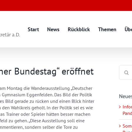
Start
News
Rückblick
Themen
Üb
er Bundestag“ eröffnet
Suche
nach:
 am Montag die Wanderausstellung „Deutscher
 Gymnasium Eggenfelden. Das Bild der Politik
Neues
es Bild gerade zu rücken und einen Blick hinter
Info
den Wahlkreis geholt. In der Politik sei es wie
Pan
as Trainer oder Spieler hätten besser machen
feld zu gehen. „Diese Ausstellung soll eine
Somm
mmentieren, sondern selber die Tore zu