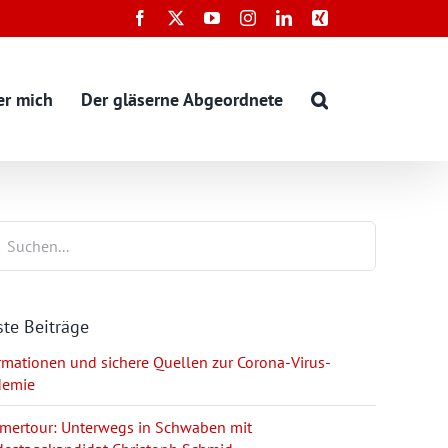
Facebook
X
YouTube
Instagram
LinkedIn
Xing
er mich
Der gläserne Abgeordnete
te Beiträge
rmationen und sichere Quellen zur Corona-Virus-
demie
ertour: Unterwegs in Schwaben mit