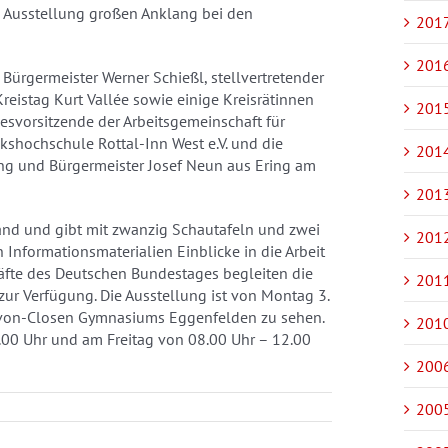
ie Ausstellung großen Anklang bei den
2017
2016
Bürgermeister Werner Schießl, stellvertretender
reistag Kurt Vallée sowie einige Kreisrätinnen
2015
esvorsitzende der Arbeitsgemeinschaft für
olkshochschule Rottal-Inn West e.V. und die
2014
ing und Bürgermeister Josef Neun aus Ering am
2013
and und gibt mit zwanzig Schautafeln und zwei
2012
Informationsmaterialien Einblicke in die Arbeit
äfte des Deutschen Bundestages begleiten die
2011
zur Verfügung. Die Ausstellung ist von Montag 3.
l-von-Closen Gymnasiums Eggenfelden zu sehen.
2010
.00 Uhr und am Freitag von 08.00 Uhr – 12.00
2006
2005