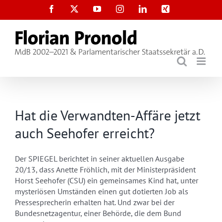
Zum
Facebook
X
YouTube
Instagram
LinkedIn
Xing
Inhalt
springen
Hat die Verwandten-Affäre jetzt
auch Seehofer erreicht?
Der SPIEGEL berichtet in seiner aktuellen Ausgabe
20/13, dass Anette Fröhlich, mit der Ministerpräsident
Horst Seehofer (CSU) ein gemeinsames Kind hat, unter
mysteriösen Umständen einen gut dotierten Job als
Pressesprecherin erhalten hat. Und zwar bei der
Bundesnetzagentur, einer Behörde, die dem Bund