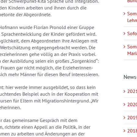
Bund
n der Schwerpunkt-Kita Sprache und Integration.
 den Kindern arbeiten und ihnen durch die
Somm
betonte der Abgeordnete.
Leh
 Hofmann wurde Florian Pronold einer Gruppe
Sofo
e Sprachentwicklung der Kinder gefördert wird.
glichkeit, dem Abgeordneten ihre Anliegen mit
Somm
 Wertschätzung entgegengebracht werden. Die
Mari
rzieherinnen gehe völlig an der Praxis vorbei.
en der Ausbildung seien ein großes „Sorgenkind“:
 Frauen gar nicht möglich, die Erzieherinnen-
ich mehr Männer für diesen Beruf interessieren.
News
t: hier werde immer ausgebildet, so dass kein
2021
uchtendes Beispiel auch in der Kooperation mit
sen für Eltern mit Migrationshintergrund. „Wir
2020
ieherinnen.
2019
für das gemeinsame Gespräch mit dem
richtete einen Appell an die Politik, in der
2018
ammen zu arbeiten und Änderungen an der