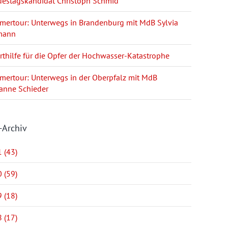
estagskandidat Christoph Schmid
ertour: Unterwegs in Brandenburg mit MdB Sylvia
mann
rthilfe für die Opfer der Hochwasser-Katastrophe
ertour: Unterwegs in der Oberpfalz mit MdB
anne Schieder
-Archiv
 (43)
 (59)
 (18)
 (17)