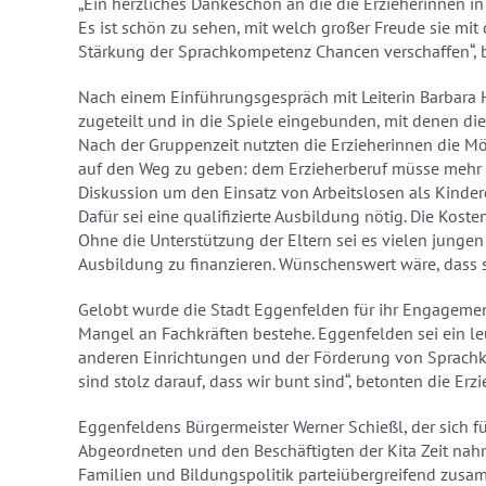
„Ein herzliches Dankeschön an die die Erzieherinnen i
Es ist schön zu sehen, mit welch großer Freude sie mit
Stärkung der Sprachkompetenz Chancen verschaffen“, 
Nach einem Einführungsgespräch mit Leiterin Barbara
zugeteilt und in die Spiele eingebunden, mit denen di
Nach der Gruppenzeit nutzten die Erzieherinnen die Mö
auf den Weg zu geben: dem Erzieherberuf müsse mehr
Diskussion um den Einsatz von Arbeitslosen als Kindere
Dafür sei eine qualifizierte Ausbildung nötig. Die Kost
Ohne die Unterstützung der Eltern sei es vielen jungen
Ausbildung zu finanzieren. Wünschenswert wäre, dass s
Gelobt wurde die Stadt Eggenfelden für ihr Engagemen
Mangel an Fachkräften bestehe. Eggenfelden sei ein le
anderen Einrichtungen und der Förderung von Sprachkur
sind stolz darauf, dass wir bunt sind“, betonten die Erz
Eggenfeldens Bürgermeister Werner Schießl, der sich 
Abgeordneten und den Beschäftigten der Kita Zeit nahm, 
Familien und Bildungspolitik parteiübergreifend zus