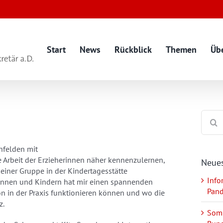
Start
News
Rückblick
Themen
Üb
Suche
nach:
enfelden mit
e Arbeit der Erzieherinnen näher kennenzulernen,
Neues
 einer Gruppe in der Kindertagesstätte
Info
herinnen und Kindern hat mir einen spannenden
Pan
on in der Praxis funktionieren können und wo die
z.
Somm