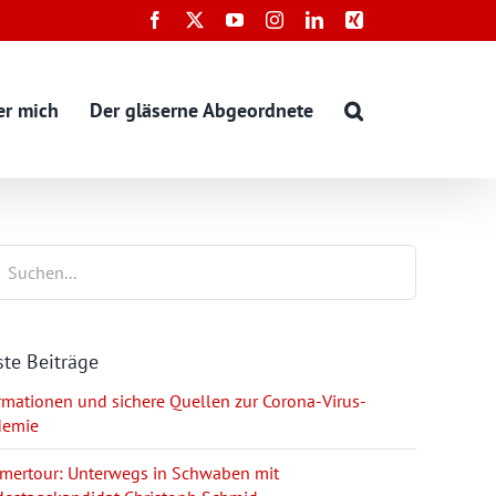
Facebook
X
YouTube
Instagram
LinkedIn
Xing
er mich
Der gläserne Abgeordnete
te Beiträge
rmationen und sichere Quellen zur Corona-Virus-
demie
ertour: Unterwegs in Schwaben mit