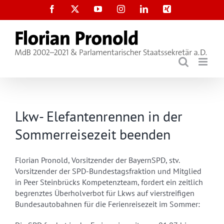
Zum
Facebook
X
YouTube
Instagram
LinkedIn
Xing
Inhalt
springen
Lkw- Elefantenrennen in der
Sommerreisezeit beenden
Florian Pronold, Vorsitzender der BayernSPD, stv.
Vorsitzender der SPD-Bundestagsfraktion und Mitglied
in Peer Steinbrücks Kompetenzteam, fordert ein zeitlich
begrenztes Überholverbot für Lkws auf vierstreifigen
Bundesautobahnen für die Ferienreisezeit im Sommer: