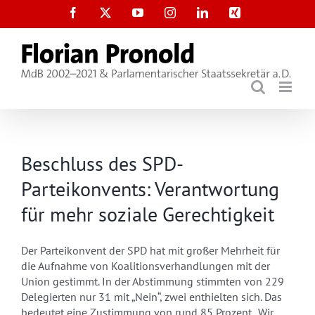
Zum
Facebook
X
YouTube
Instagram
LinkedIn
Xing
Inhalt
springen
Beschluss des SPD-
Parteikonvents: Verantwortung
für mehr soziale Gerechtigkeit
Der Parteikonvent der SPD hat mit großer Mehrheit für
die Aufnahme von Koalitionsverhandlungen mit der
Union gestimmt. In der Abstimmung stimmten von 229
Delegierten nur 31 mit „Nein“, zwei enthielten sich. Das
bedeutet eine Zustimmung von rund 85 Prozent. „Wir