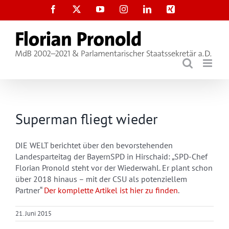
Zum
Facebook
X
YouTube
Instagram
LinkedIn
Xing
Inhalt
springen
Superman fliegt wieder
DIE WELT berichtet über den bevorstehenden
Landesparteitag der BayernSPD in Hirschaid: „SPD-Chef
Florian Pronold steht vor der Wiederwahl. Er plant schon
über 2018 hinaus – mit der CSU als potenziellem
Partner“
Der komplette Artikel ist hier zu finden
.
21. Juni 2015