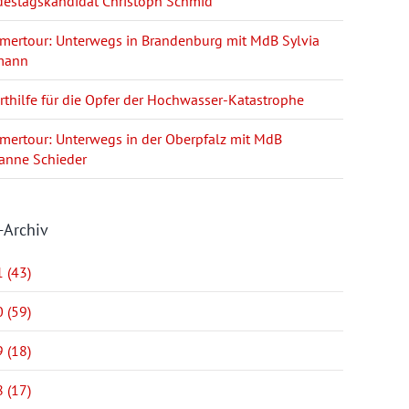
estagskandidat Christoph Schmid
ertour: Unterwegs in Brandenburg mit MdB Sylvia
mann
rthilfe für die Opfer der Hochwasser-Katastrophe
ertour: Unterwegs in der Oberpfalz mit MdB
anne Schieder
-Archiv
 (43)
 (59)
 (18)
 (17)