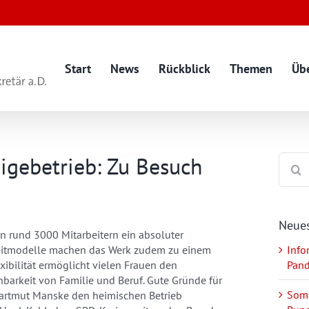
Start
News
Rückblick
Themen
Üb
eigebetrieb: Zu Besuch
Suche
nach:
Neues
 rund 3000 Mitarbeitern ein absoluter
szeitmodelle machen das Werk zudem zu einem
Info
ibilität ermöglicht vielen Frauen den
Pan
nbarkeit von Familie und Beruf. Gute Gründe für
Somm
artmut Manske den heimischen Betrieb