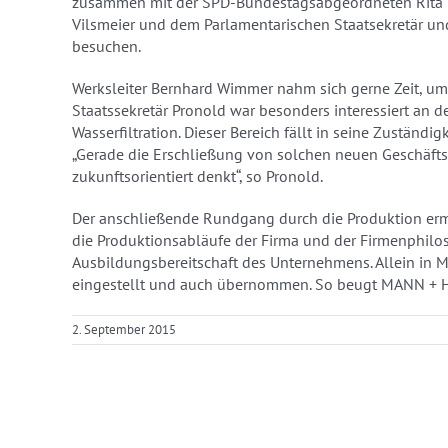
zusammen mit der SPD-Bundestagsabgeordneten Rita 
Vilsmeier und dem Parlamentarischen Staatsekretär u
besuchen.
Werksleiter Bernhard Wimmer nahm sich gerne Zeit, um 
Staatssekretär Pronold war besonders interessiert a
Wasserfiltration. Dieser Bereich fällt in seine Zuständ
„Gerade die Erschließung von solchen neuen Geschäfts
zukunftsorientiert denkt“, so Pronold.
Der anschließende Rundgang durch die Produktion ermö
die Produktionsabläufe der Firma und der Firmenphiloso
Ausbildungsbereitschaft des Unternehmens. Allein in M
eingestellt und auch übernommen. So beugt MANN + 
2. September 2015