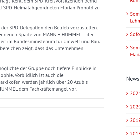
Bund
Hagl-Kehl, dem SPD-Kreisvorsitzenden Bernd
nd SPD-Heimatabgeordneten Florian Pronold zu
Somm
Leh
der SPD-Delegation den Betrieb vorzustellen.
Sofo
n der neuen Sparte von MANN + HUMMEL – der
igkeit im Bundesministerium für Umwelt und Bau.
Somm
bereichen zeigt, dass das Unternehmen
Mari
glichte der Gruppe noch tiefere Einblicke in
phie. Vorbildlich ist auch die
News
arklkofen werden jährlich über 20 Azubis
HUMMEL dem Fachkräftemangel vor.
2021
2020
2019
2018