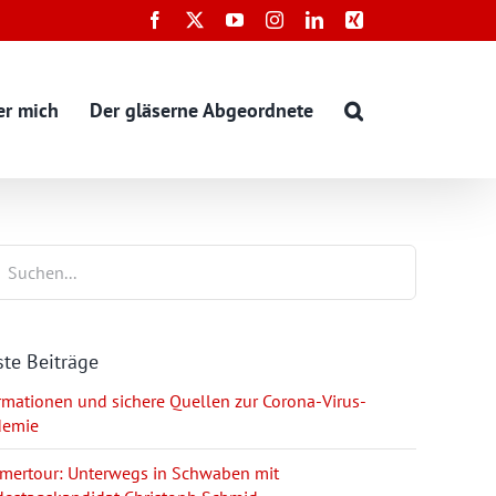
Facebook
X
YouTube
Instagram
LinkedIn
Xing
er mich
Der gläserne Abgeordnete
te Beiträge
rmationen und sichere Quellen zur Corona-Virus-
demie
ertour: Unterwegs in Schwaben mit