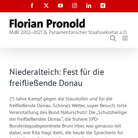
Zum
Facebook
X
YouTube
Instagram
LinkedIn
Xing
Inhalt
springen
Niederalteich: Fest für die
freifließende Donau
25 Jahre Kampf gegen die Staustufen und für die
freifließende Donau. Schönes Wetter, super Besuch, tolle
Veranstaltung des Bund Naturschutz! Die „Schutzheilige
der freifließenden Donau“, die frühere SPD-
Bundestagsabgeordnete Bruni Irber, war genauso mit
dabei, wie Rita Hagl-Kehl, die heute die Sprecherin für