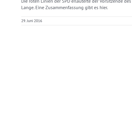
Die roten Linien der SPD erläuterte der Vorsitzende d
Lange. Eine Zusammenfassung gibt es hier.
29. Juni 2016