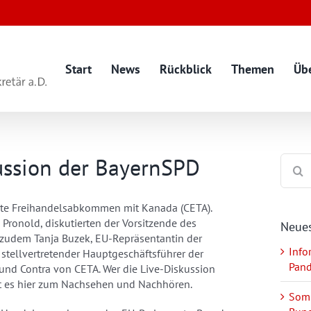
Start
News
Rückblick
Themen
Üb
ussion der BayernSPD
Suche
nach:
ante Freihandelsabkommen mit Kanada (CETA).
Pronold, diskutierten der Vorsitzende des
Neues
zudem Tanja Buzek, EU-Repräsentantin der
Info
 stellvertretender Hauptgeschäftsführer der
Pan
 und Contra von CETA. Wer die Live-Diskussion
bt es hier zum Nachsehen und Nachhören.
Somm