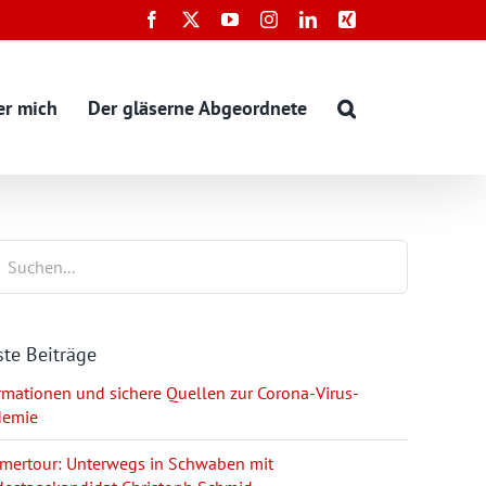
Facebook
X
YouTube
Instagram
LinkedIn
Xing
er mich
Der gläserne Abgeordnete
te Beiträge
rmationen und sichere Quellen zur Corona-Virus-
demie
ertour: Unterwegs in Schwaben mit