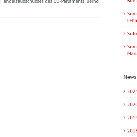
Bund
es Handelsausschusses des EU-Parlaments, Bernd
Somm
Leh
Sofo
Somm
Mari
News
2021
2020
2019
2018