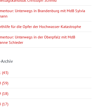
estagskandidat Christoph Schmid
ertour: Unterwegs in Brandenburg mit MdB Sylvia
mann
rthilfe für die Opfer der Hochwasser-Katastrophe
ertour: Unterwegs in der Oberpfalz mit MdB
anne Schieder
-Archiv
 (43)
 (59)
 (18)
 (17)