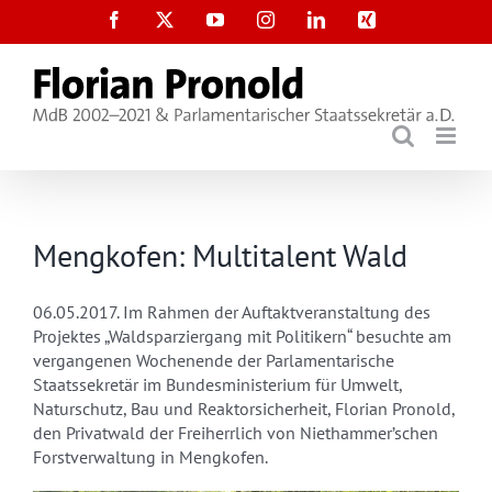
Zum
Facebook
X
YouTube
Instagram
LinkedIn
Xing
Inhalt
springen
Mengkofen: Multitalent Wald
06.05.2017. Im Rahmen der Auftaktveranstaltung des
Projektes „Waldsparziergang mit Politikern“ besuchte am
vergangenen Wochenende der Parlamentarische
Staatssekretär im Bundesministerium für Umwelt,
Naturschutz, Bau und Reaktorsicherheit, Florian Pronold,
den Privatwald der Freiherrlich von Niethammer’schen
Forstverwaltung in Mengkofen.