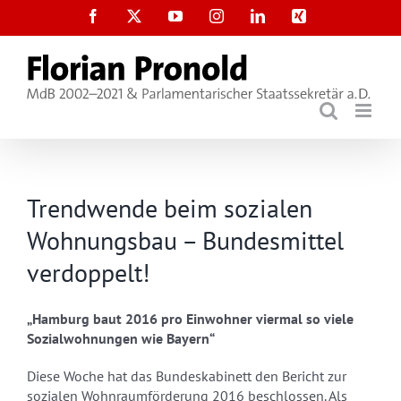
Zum
Facebook
X
YouTube
Instagram
LinkedIn
Xing
Inhalt
springen
Trendwende beim sozialen
Wohnungsbau – Bundesmittel
verdoppelt!
„Hamburg baut 2016 pro Einwohner viermal so viele
Sozialwohnungen wie Bayern“
Diese Woche hat das Bundeskabinett den Bericht zur
sozialen Wohnraumförderung 2016 beschlossen. Als