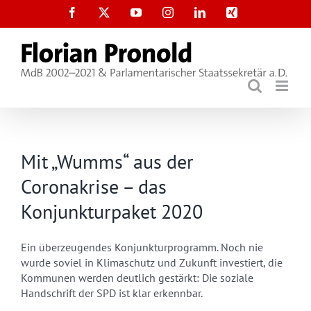
Zum
Facebook
X
YouTube
Instagram
LinkedIn
Xing
Inhalt
springen
Mit „Wumms“ aus der
Coronakrise – das
Konjunkturpaket 2020
Ein überzeugendes Konjunkturprogramm. Noch nie
wurde soviel in Klimaschutz und Zukunft investiert, die
Kommunen werden deutlich gestärkt: Die soziale
Handschrift der SPD ist klar erkennbar.