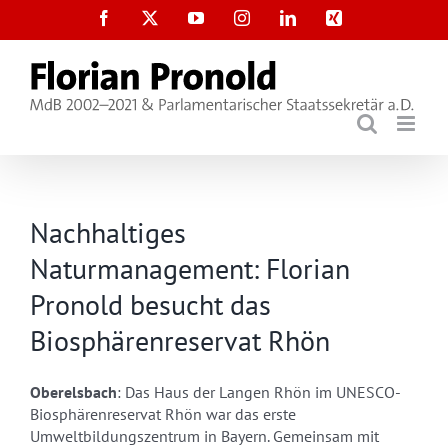
Zum
Facebook
X
YouTube
Instagram
LinkedIn
Xing
Inhalt
springen
Nachhaltiges
Naturmanagement: Florian
Pronold besucht das
Biosphärenreservat Rhön
Oberelsbach
: Das Haus der Langen Rhön im UNESCO-
Biosphärenreservat Rhön war das erste
Umweltbildungszentrum in Bayern. Gemeinsam mit