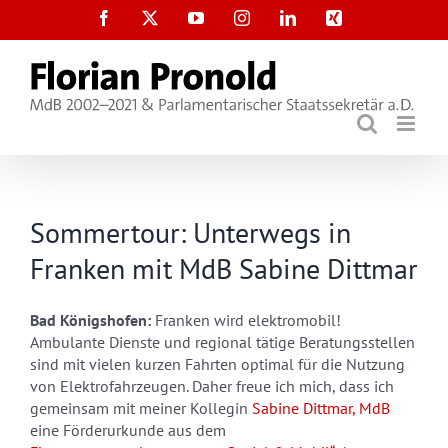
Zum
Facebook
X
YouTube
Instagram
LinkedIn
Xing
Inhalt
springen
Sommertour: Unterwegs in
Franken mit MdB Sabine Dittmar
Bad Königshofen:
Franken wird elektromobil!
Ambulante Dienste und regional tätige Beratungsstellen
sind mit vielen kurzen Fahrten optimal für die Nutzung
von Elektrofahrzeugen. Daher freue ich mich, dass ich
gemeinsam mit meiner Kollegin
Sabine Dittmar, MdB
eine Förderurkunde aus dem