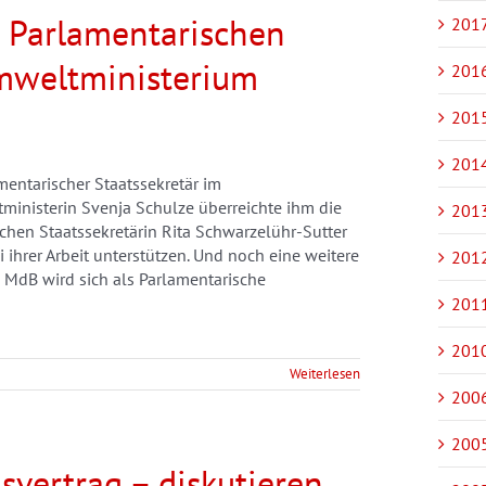
m Parlamentarischen
2017
mweltministerium
2016
2015
2014
amentarischer Staatssekretär im
inisterin Svenja Schulze überreichte ihm die
2013
hen Staatssekretärin Rita Schwarzelühr-Sutter
 ihrer Arbeit unterstützen. Und noch eine weitere
2012
l MdB wird sich als Parlamentarische
2011
2010
Weiterlesen
2006
2005
svertrag – diskutieren