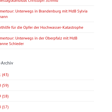
estagskandidat Christoph Schmid
ertour: Unterwegs in Brandenburg mit MdB Sylvia
mann
rthilfe für die Opfer der Hochwasser-Katastrophe
ertour: Unterwegs in der Oberpfalz mit MdB
anne Schieder
-Archiv
 (43)
 (59)
 (18)
 (17)