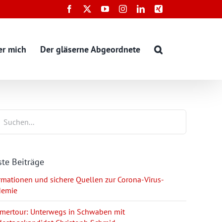
Facebook
X
YouTube
Instagram
LinkedIn
Xing
er mich
Der gläserne Abgeordnete
te Beiträge
rmationen und sichere Quellen zur Corona-Virus-
demie
ertour: Unterwegs in Schwaben mit