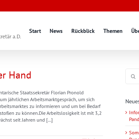
Start
News
Rückblick
Themen
Üb
ter Hand
Suche
nach:
tarische Staatssekretär Florian Pronold
zum jährlichen Arbeitsmarktgespräch, um sich
Neues
Arbeitsmarktes zu informieren und um bei Bedarf
Info
oßen zu können.Die Arbeitslosigkeit ist mit 3,2
Pan
chst seit Jahren und [...]
Somm