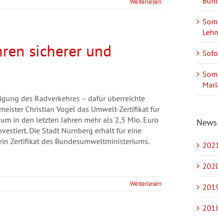
Bund
Weiterlesen
Somm
Leh
ren sicherer und
Sofo
Somm
Mari
igung des Radverkehres – dafür überreichte
ister Christian Vogel das Umwelt-Zertifikat für
um in den letzten Jahren mehr als 2,5 Mio. Euro
News
vestiert. Die Stadt Nürnberg erhält für eine
ein Zertifikat des Bundesumweltministeriums.
2021
2020
Weiterlesen
2019
2018