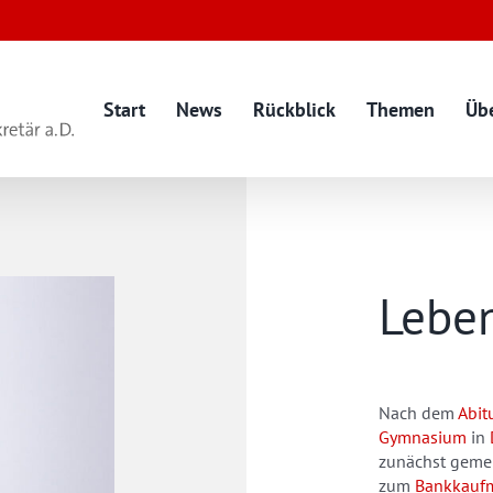
Start
News
Rückblick
Themen
Üb
Lebe
Nach dem
Abit
Gymnasium
in
zunächst geme
zum
Bankkauf