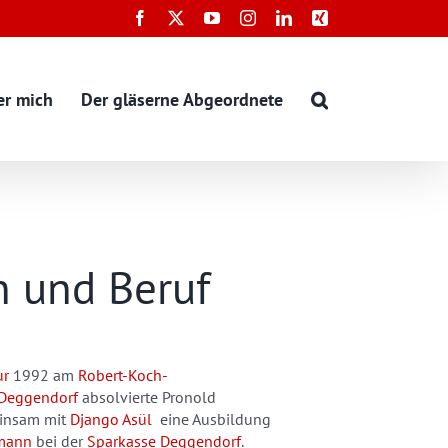
Facebook
X
YouTube
Instagram
LinkedIn
Xing
er mich
Der gläserne Abgeordnete
n und Beruf
ur
1992 am
Robert-Koch-
Deggendorf
absolvierte Pronold
insam mit
Django Asül
eine Ausbildung
mann
bei der
Sparkasse Deggendorf
.