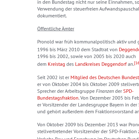
in den Bundestag nicht nur seine Einnahmen, s
Verwendung der steuerfreien Aufwandspauscha
dokumentiert.
Öffentliche Ämter
Pronold war früh kommunalpolitisch aktiv und 
1996 bis März 2010 dem Stadtrat von
Deggendo
1996 bis 2002, sowie von 2005 bis 2020 auch
[1
dem
Kreistag
des
Landkreises Deggendorf
an.
Seit 2002 ist er
Mitglied des Deutschen Bundes
er von Oktober 2004 bis Oktober 2009 stellvert
Sprecher der Arbeitsgruppe
Finanzen
der
SPD-
Bundestagsfraktion
. Von Dezember 2005 bis Fe
er Vorsitzender der Landesgruppe Bayern in der
und gehört außerdem dem Fraktionsvorstand an
Von Oktober 2009 bis Dezember 2013 war Pron
stellvertretender Vorsitzender der SPD-Fraktion 
Verkehr, Bau und Forschung im Deutschen Bund