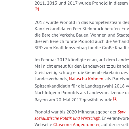
2011, 2013 und 2017 wurde Pronold in diesem A
[9]
2012 wurde Pronold in das Kompetenzteam de
Kanzlerkandidaten Peer Steinbrück berufen. Er 
die Bereiche Verkehr, Bauen, Wohnen und Stadte
diesem Bereich führte Pronold auch die Verhand
SPD zum Koalitionsvertrag für die Große Koalit
Im Februar 2017 kündigte er an, auf dem Lande
Mai nicht erneut für den Landesvorsitz zu kandid
Gleichzeitig schlug er die Generalsekretärin des
Landesverbands,
Natascha Kohnen
, als Parteiv
Spitzenkandidatin für die Landtagswahl 2018 vo
Nachfolgerin Pronolds als Landesvorsitzende de
[2]
Bayern am 20. Mai 2017 gewählt wurde.
Pronold war bis 2020 Mitherausgeber der
Spw – 
sozialistische Politik und Wirtschaft
.
Er verantworte
Webseite
Gläserner Abgeordneter
, auf der er se