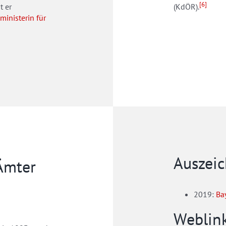
[6]
t er
(KdÖR).
inisterin für
Auszei
 Ämter
2019:
Ba
Weblin