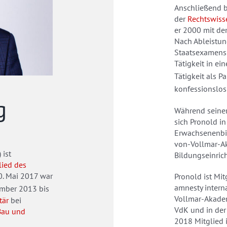
Anschließend 
der
Rechtswiss
er 2000 mit de
Nach Ableistu
Staatsexamens 
Tätigkeit in ei
Tätigkeit als P
konfessionslos 
g
Während seiner
sich Pronold in
Erwachsenenbil
von-Vollmar-A
) ist
Bildungseinric
lied des
20. Mai 2017 war
Pronold ist Mit
amnesty interna
mber 2013 bis
Vollmar-Akadem
tär
bei
VdK und in der 
Bau und
2018 Mitglied 