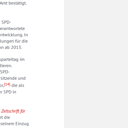
mt bestätigt.
s SPD-
verantwortete
ntwicklung. In
lungen für die
ion ab 2013.
sparteitag im
ieren.
 SPD-
orsitzende und
[14]
r,
die als
r SPD in
Zeitschrift für
t die
it seinem Einzug