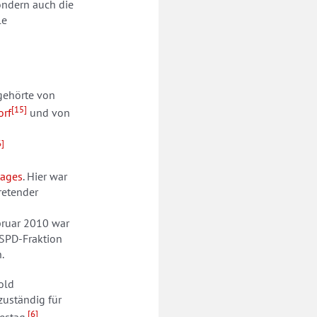
ondern auch die
le
gehörte von
[15]
rf
und von
6]
tages
. Hier war
retender
bruar 2010 war
 SPD-Fraktion
.
old
zuständig für
[6]
estag.