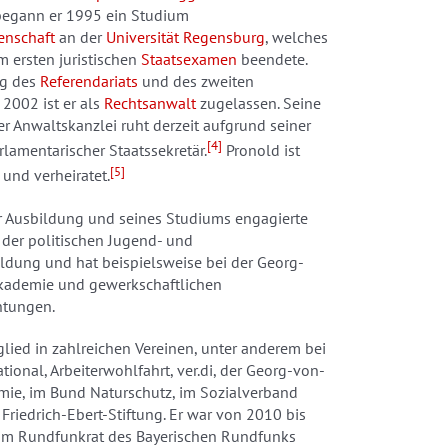
begann er 1995 ein Studium
enschaft
an der
Universität Regensburg
, welches
m ersten juristischen
Staatsexamen
beendete.
ng des
Referendariats
und des zweiten
2002 ist er als
Rechtsanwalt
zugelassen. Seine
ner Anwaltskanzlei ruht derzeit aufgrund seiner
[4]
arlamentarischer Staatssekretär.
Pronold ist
[5]
und verheiratet.
 Ausbildung und seines Studiums engagierte
 der politischen Jugend- und
dung und hat beispielsweise bei der Georg-
kademie und gewerkschaftlichen
htungen.
glied in zahlreichen Vereinen, unter anderem bei
tional, Arbeiterwohlfahrt, ver.di, der Georg-von-
ie, im Bund Naturschutz, im Sozialverband
Friedrich-Ebert-Stiftung. Er war von 2010 bis
im Rundfunkrat des Bayerischen Rundfunks