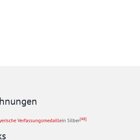
chnungen
[48]
yerische Verfassungsmedaille
in Silber
ks