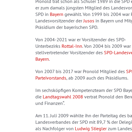
Pronold trat schon als Schüler 1989 in die SPD
er zum damals jüngsten Mitglied des Landesvor
SPD in
Bayern
gewählt. Von 1999 bis 2004 war 
Landesvorsitzender der
Jusos
in Bayern und Mit
Präsidium der bayerischen SPD.
Von 2004-2021 war er Vorsitzender des SPD-
Unterbezirks
Rottal-Inn
. Von 2004 bis 2009 war 
stellvertretender Vorsitzender des
SPD-Landesv
Bayern
.
Von 2007 bis 2017 war Pronold Mitglied des
SP
Parteivorstands
, ab 2009 auch des Präsidiums.
Im sechsköpfigen Kompetenzteam der SPD Baye
die
Landtagswahl 2008
vertrat Pronold den Bere
und Finanzen“.
Am 11. Juli 2009 wählte ihn der Parteitag des b
Landesverbandes der SPD mit 89,7 % der Deleg
als Nachfolger von
Ludwig Stiegler
zum Landesv