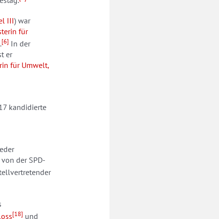
l III
) war
terin für
[6]
.
In der
st er
rin für Umwelt,
7 kandidierte
ieder
e von der SPD-
tellvertretender
s
[18]
loss
und