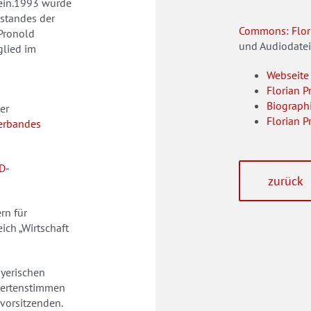
 ein.1993 wurde
standes der
Commons: Flor
Pronold
und Audiodate
glied im
Webseite
Florian 
Biograph
er
Florian P
erbandes
D-
zurück
rn für
ich „Wirtschaft
ayerischen
iertenstimmen
orsitzenden.