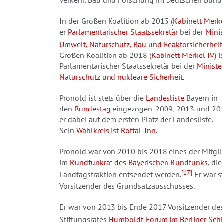
In der Großen Koalition ab 2013 (
Kabinett Merke
er
Parlamentarischer Staatssekretär
bei der
Minis
Umwelt, Naturschutz, Bau und Reaktorsicherheit
Großen Koalition ab 2018 (
Kabinett Merkel IV
) i
Parlamentarischer Staatssekretär bei der
Ministe
Naturschutz und nukleare Sicherheit
.
Pronold ist stets über die
Landesliste
Bayern in
den
Bundestag
eingezogen. 2009, 2013 und 201
er dabei auf dem ersten Platz der Landesliste.
Sein
Wahlkreis
ist
Rottal-Inn
.
Pronold war von 2010 bis 2018 eines der Mitgl
im
Rundfunkrat des Bayerischen Rundfunks
, di
[17]
Landtagsfraktion entsendet werden.
Er war s
Vorsitzender des Grundsatzausschusses.
Er war von 2013 bis Ende 2017 Vorsitzender de
Stiftungsrates
Humboldt-Forum im Berliner Sch