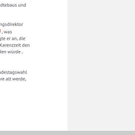
tädtebaus und
gsdirektor
]
, was
te er an, die
 Karenzzeit den
den würde .
undestagswahl
re alt werde,