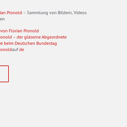
ian Pronold
– Sammlung von Bildern, Videos
ien
 von Florian Pronold
Pronold – der gläserne Abgeordnete
ie beim Deutschen Bundestag
ronold
auf
de